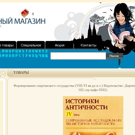
0
L
M
N
O
P
Q
R
S
T
U
V
W
X
Y
Z
Л
М
Н
О
П
Р
С
Т
У
Ф
Х
Ц
Ч
Ш
Щ
ТОВАРЫ
Формирование спартанского государства (VIII-VI вв до н э ) Издательство: Дире
162 стр инфо 9502i.