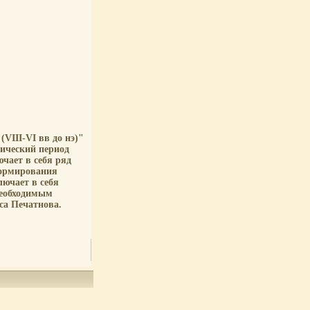
VIII-VI вв до нэ)"
ический период
чает в себя ряд
формирования
лючает в себя
необходимым
са Печатнова.