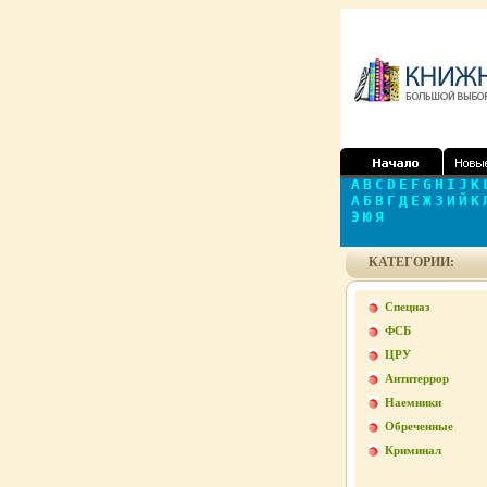
A
B
C
D
E
F
G
H
I
J
K
А
Б
В
Г
Д
Е
Ж
З
И
Й
К
Э
Ю
Я
КАТЕГОРИИ:
Спецназ
ФСБ
ЦРУ
Антитеррор
Наемники
Обреченные
Криминал