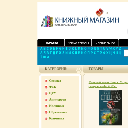
0
A
B
C
D
E
F
G
H
I
J
K
L
M
N
O
P
Q
R
S
T
U
V
W
X
Y
Z
А
Б
В
Г
Д
Е
Ж
З
И
Й
К
Л
М
Н
О
П
Р
С
Т
У
Ф
Х
Ц
Ч
Ш
Щ
Э
Ю
Я
КАТЕГОРИИ:
ТОВАРЫ
Спецназ
Морской закон Серия: Морс
спецназ инфо 4585c.
ФСБ
ЦРУ
Антитеррор
Наемники
Обреченные
Криминал