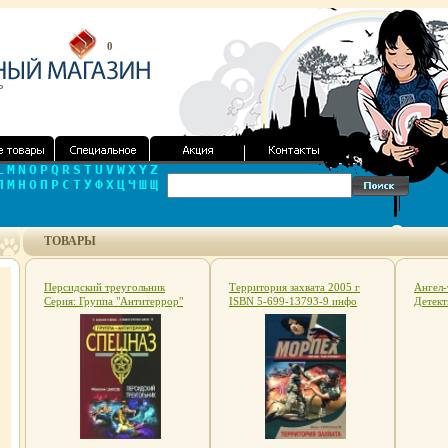
0
L
M
N
O
P
Q
R
S
T
U
V
W
X
Y
Z
Л
М
Н
О
П
Р
С
Т
У
Ф
Х
Ц
Ч
Ш
Щ
ТОВАРЫ
Персидский треугольник
Территория захвата 2005 г
Ангел-
Серия: Группа "Антитеррор"
ISBN 5-699-13793-9 инфо
Детект
инфо 4592c.
4595c.
4604c.