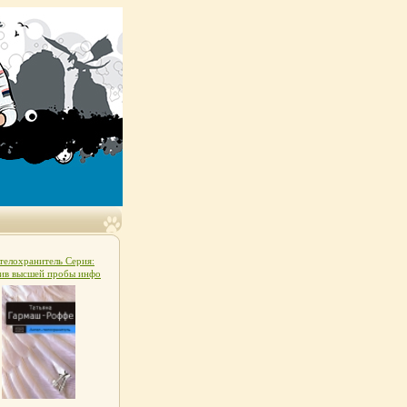
телохранитель Серия:
ив высшей пробы инфо