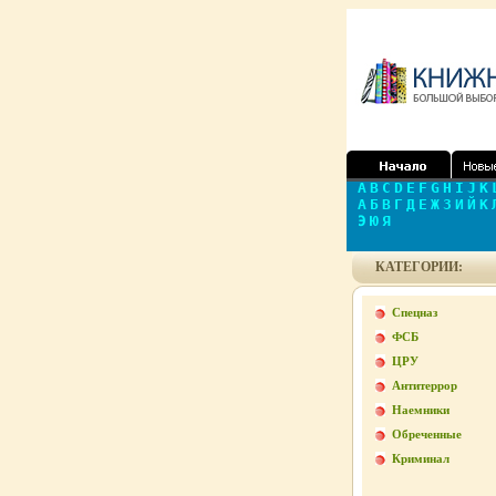
A
B
C
D
E
F
G
H
I
J
K
А
Б
В
Г
Д
Е
Ж
З
И
Й
К
Э
Ю
Я
КАТЕГОРИИ:
Спецназ
ФСБ
ЦРУ
Антитеррор
Наемники
Обреченные
Криминал