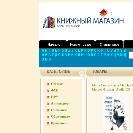
0
A
B
C
D
E
F
G
H
I
J
K
L
M
N
O
P
Q
R
S
T
U
V
W
X
Y
Z
А
Б
В
Г
Д
Е
Ж
З
И
Й
К
Л
М
Н
О
П
Р
С
Т
У
Ф
Х
Ц
Ч
Ш
Щ
Э
Ю
Я
КАТЕГОРИИ:
ТОВАРЫ
Спецназ
Maria Creuza Canta Vinicius 
Moraes Формат: Audio CD
ФСБ
(DigiPack) Дистрибьюторы:
ЦРУ
IRIS Music, ООО Музыка
Европейский Союз
Антитеррор
Лицензионные товары
Наемники
Характеристики
аудионосителей 2004 г
Обреченные
Альбом: Импортное издани
инфо 4591c.
Криминал