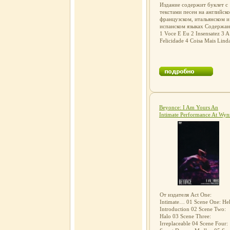
Издание содержит буклет с
текстами песен на английско
французском, итальянском и
испанском языках Содержа
1 Voce E Eu 2 Insensatez 3 A
Felicidade 4 Coisa Mais Lind
Sabe Voce 6ауюго Luciana 7
Marcha Da Quarta-Feira De
Cinzas 8 Primavera 9 Sem Vo
10 Sem Mais Adeus 11 Amor
Em Paz Исполнитель Мария
Креуза Maria Creuza.
Beyonce: I Am Yours An
Intimate Performance At Wyn
Las Vegas Формат: DVD (PA
(Keep case) Дистрибьютор:
SONY BMG Russia
Региональный код: 0 (All)
Количество слоев: DVD-9 (2
слоя) Субтитры: Английский
инфо 4816c.
От издателя Act One:
Intimate… 01 Scene One: Hel
Introduction 02 Scene Two:
Halo 03 Scene Three:
Irreplaceable 04 Scene Four: