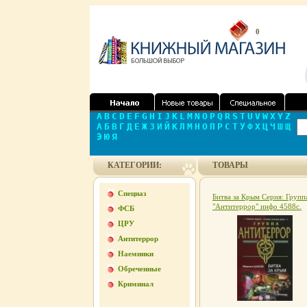
0
A
B
C
D
E
F
G
H
I
J
K
L
M
N
O
P
Q
R
S
T
U
V
W
X
Y
Z
А
Б
В
Г
Д
Е
Ж
З
И
Й
К
Л
М
Н
О
П
Р
С
Т
У
Ф
Х
Ц
Ч
Ш
Щ
Э
Ю
Я
КАТЕГОРИИ:
ТОВАРЫ
Спецназ
Битва за Крым Серия: Групп
"Антитеррор" инфо 4588c.
ФСБ
ЦРУ
Антитеррор
Наемники
Обреченные
Криминал