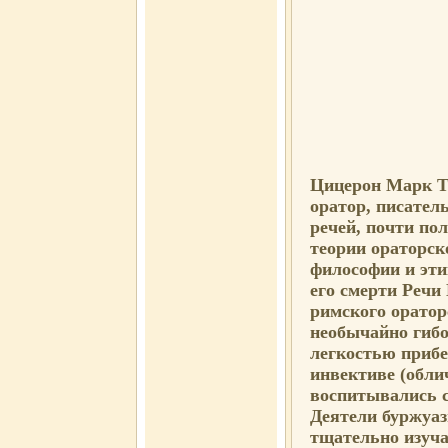
Цицерон Марк Ту
оратор, писател
речей, почти по
теории ораторско
философии и эти
его смерти Реч
римского оратор
необычайно гибо
легкостью прибе
инвективе (обли
воспитывались 
Деятели буржуаз
тщательно изуча