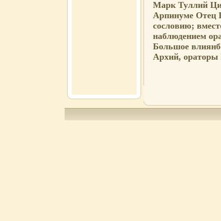
Марк Туллий Циц
Арпинуме Отец 
сословию; вместе
наблюдением ора
Большое влиянбо
Архий, ораторы 