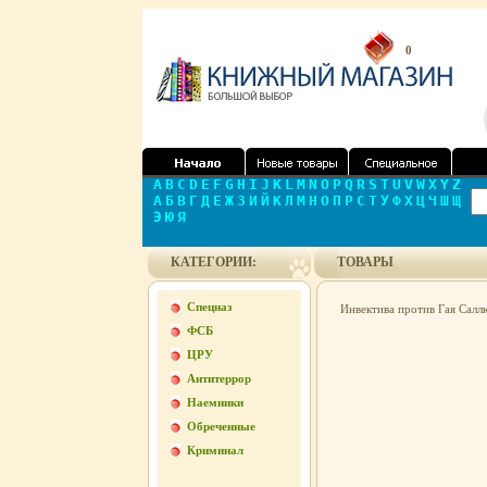
0
A
B
C
D
E
F
G
H
I
J
K
L
M
N
O
P
Q
R
S
T
U
V
W
X
Y
Z
А
Б
В
Г
Д
Е
Ж
З
И
Й
К
Л
М
Н
О
П
Р
С
Т
У
Ф
Х
Ц
Ч
Ш
Щ
Э
Ю
Я
КАТЕГОРИИ:
ТОВАРЫ
Спецназ
Инвектива против Гая Салл
ФСБ
ЦРУ
Антитеррор
Наемники
Обреченные
Криминал