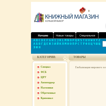
0
A
B
C
D
E
F
G
H
I
J
K
L
M
N
O
P
Q
R
S
T
U
V
W
X
Y
Z
А
Б
В
Г
Д
Е
Ж
З
И
Й
К
Л
М
Н
О
П
Р
С
Т
У
Ф
Х
Ц
Ч
Ш
Щ
Э
Ю
Я
КАТЕГОРИИ:
ТОВАРЫ
Спецназ
Глобализация мирового хо
ФСБ
ЦРУ
Антитеррор
Наемники
Обреченные
Криминал