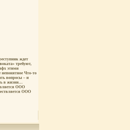
реступник ждет
двоката» требуют,
уяфх этими
е непонятное Что-то
ать вопросы – и
ать в жизни…
твляется ООО
ществляется ООО