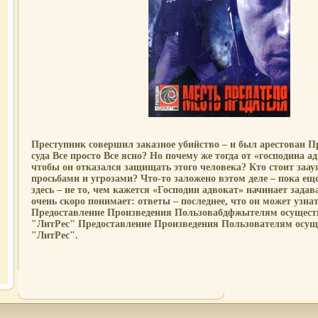
Преступник совершил заказное убийство – и был арестован П
суда Все просто Все ясно? Но почему же тогда от «господина а
чтобы он отказался защищать этого человека? Кто стоит заа
просьбами и угрозами? Что-то заложено вэтом деле – пока ещ
здесь – не то, чем кажется «Господин адвокат» начинает задав
очень скоро понимает: ответы – последнее, что он может узн
Предоставление Произведения Пользовабдфжытелям осущес
"ЛитРес" Предоставление Произведения Пользователям осу
"ЛитРес".