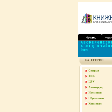
A
B
C
D
E
F
G
H
I
J
K
А
Б
В
Г
Д
Е
Ж
З
И
Й
К
Э
Ю
Я
КАТЕГОРИИ:
Спецназ
ФСБ
ЦРУ
Антитеррор
Наемники
Обреченные
Криминал