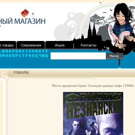
0
L
M
N
O
P
Q
R
S
T
U
V
W
X
Y
Z
Л
М
Н
О
П
Р
С
Т
У
Ф
Х
Ц
Ч
Ш
Щ
ТОВАРЫ
Месть предателя Серия: Господин адвокат инфо 11986h.