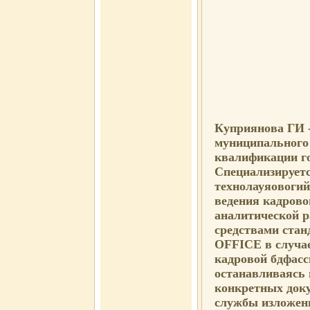
Куприянова ГИ -
муниципального
квалификации г
Специализирует
технолауяовогий
ведения кадрово
аналитической р
средствами ста
OFFICE в случае
кадровой бдфас
останавливаясь 
конкретных доку
службы изложен