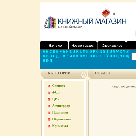
0
A
B
C
D
E
F
G
H
I
J
K
L
M
N
O
P
Q
R
S
T
U
V
W
X
Y
Z
А
Б
В
Г
Д
Е
Ж
З
И
Й
К
Л
М
Н
О
П
Р
С
Т
У
Ф
Х
Ц
Ч
Ш
Щ
Э
Ю
Я
КАТЕГОРИИ:
ТОВАРЫ
Спецназ
Кадровое делопр
ФСБ
ЦРУ
Антитеррор
Наемники
Обреченные
Криминал