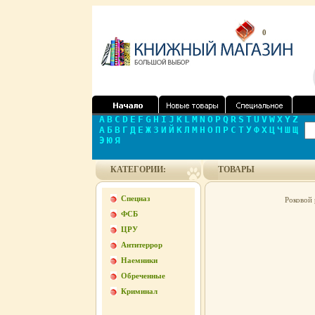
0
A
B
C
D
E
F
G
H
I
J
K
L
M
N
O
P
Q
R
S
T
U
V
W
X
Y
Z
А
Б
В
Г
Д
Е
Ж
З
И
Й
К
Л
М
Н
О
П
Р
С
Т
У
Ф
Х
Ц
Ч
Ш
Щ
Э
Ю
Я
КАТЕГОРИИ:
ТОВАРЫ
Спецназ
Роковой 
ФСБ
ЦРУ
Антитеррор
Наемники
Обреченные
Криминал