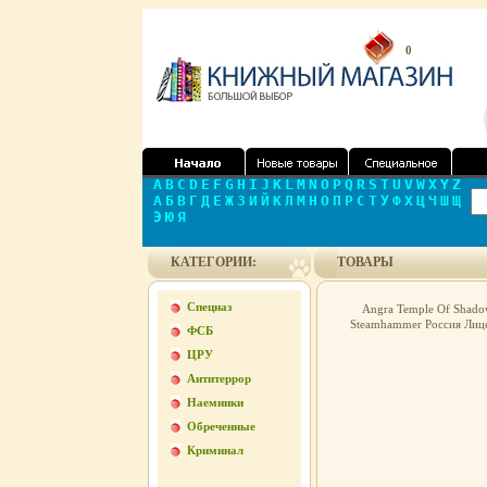
0
A
B
C
D
E
F
G
H
I
J
K
L
M
N
O
P
Q
R
S
T
U
V
W
X
Y
Z
А
Б
В
Г
Д
Е
Ж
З
И
Й
К
Л
М
Н
О
П
Р
С
Т
У
Ф
Х
Ц
Ч
Ш
Щ
Э
Ю
Я
КАТЕГОРИИ:
ТОВАРЫ
Спецназ
Angra Temple Of Shado
Steamhammer Россия Лице
ФСБ
ЦРУ
Антитеррор
Наемники
Обреченные
Криминал