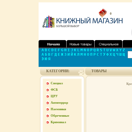
0
A
B
C
D
E
F
G
H
I
J
K
L
M
N
O
P
Q
R
S
T
U
V
W
X
Y
Z
А
Б
В
Г
Д
Е
Ж
З
И
Й
К
Л
М
Н
О
П
Р
С
Т
У
Ф
Х
Ц
Ч
Ш
Щ
Э
Ю
Я
КАТЕГОРИИ:
ТОВАРЫ
Спецназ
Кре
ФСБ
ЦРУ
Антитеррор
Наемники
Обреченные
Криминал