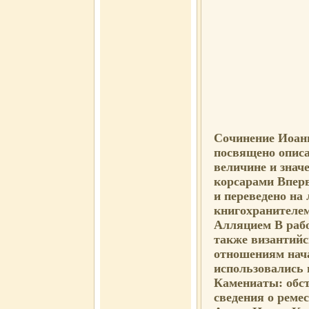
Сочинение Иоан
посвящено описа
величине и знач
корсарами Впер
и переведено на
книгохранителе
Алляцием В рабо
также византийс
отношениям нача
использовались 
Камениаты: обст
сведения о реме