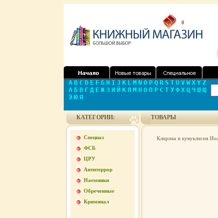
0
A
B
C
D
E
F
G
H
I
J
K
L
M
N
O
P
Q
R
S
T
U
V
W
X
Y
Z
А
Б
В
Г
Д
Е
Ж
З
И
Й
К
Л
М
Н
О
П
Р
С
Т
У
Ф
Х
Ц
Ч
Ш
Щ
Э
Ю
Я
КАТЕГОРИИ:
ТОВАРЫ
Спецназ
Клирика и кувуклисия Ио
ФСБ
ЦРУ
Антитеррор
Наемники
Обреченные
Криминал