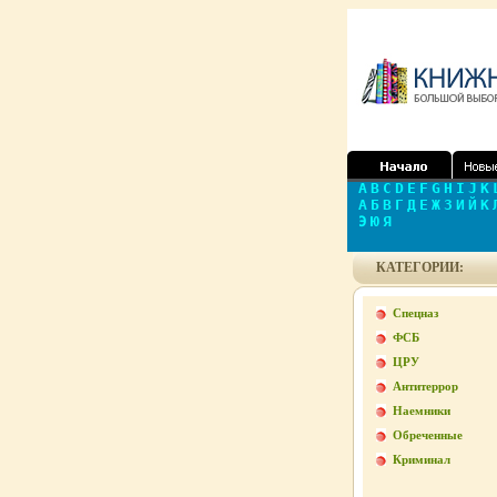
A
B
C
D
E
F
G
H
I
J
K
А
Б
В
Г
Д
Е
Ж
З
И
Й
К
Э
Ю
Я
КАТЕГОРИИ:
Спецназ
ФСБ
ЦРУ
Антитеррор
Наемники
Обреченные
Криминал