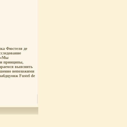
ика Фюстеля де
сследование
: «Мы
 и принципы,
араемся выяснить
ршенно непохожими
абдцуонж Fustel de