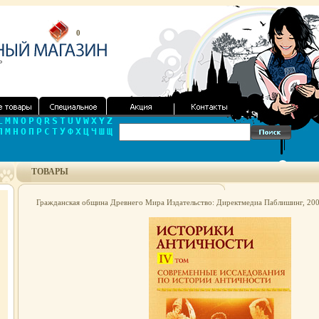
0
L
M
N
O
P
Q
R
S
T
U
V
W
X
Y
Z
Л
М
Н
О
П
Р
С
Т
У
Ф
Х
Ц
Ч
Ш
Щ
ТОВАРЫ
Гражданская община Древнего Мира Издательство: Директмедиа Паблишинг, 200