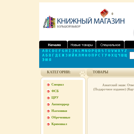
0
A
B
C
D
E
F
G
H
I
J
K
L
M
N
O
P
Q
R
S
T
U
V
W
X
Y
Z
А
Б
В
Г
Д
Е
Ж
З
И
Й
К
Л
М
Н
О
П
Р
С
Т
У
Ф
Х
Ц
Ч
Ш
Щ
Э
Ю
Я
КАТЕГОРИИ:
ТОВАРЫ
Спецназ
Азиатский экшн: Отв
(Подарочное издание) (Кар
ФСБ
ЦРУ
Антитеррор
Наемники
Обреченные
Криминал