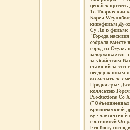
ценой защитить 
То Творческий к
Корея Weyunбоцэ
кинофильм Ду-хо
Су Ли в фильме 
"Города насилия
собрала вместе 
город из Сеула, 
задерживается в 
за убийством Ван
ставший за эти 
несдержанным и
отомстить за см
Продюсеры: Джо
коллектив Гореч
Productions Co
("Объединенная 
криминальной др
ву - элегантны
гостиницей Он р
Его босс, господ