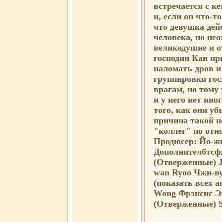
встречается с к
и, если он что-т
что девушка дей
человека, но не
великодушие и от
господин Кан пр
наломать дров и
группировки гос
врагам, но тому 
и у него нет ино
того, как они уб
причина такой н
"коллег" по отн
Продюсер: Йо-ж
Дополнителбтсф
(Отверженные) J
wan Ryoo Чжи-ву
(показать всех 
Wong Фрэнсис Э
(Отверженные) S