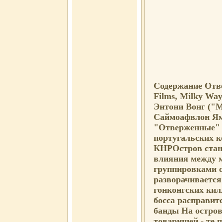
Содержание Отве
Films, Milky W
Энтони Вонг ("М
Саймоафвлон Ям
"Отверженные" М
португальских к
КНРОстров стан
влияния между 
группировками с
разворачиваетс
гонконгских кил
босса расправит
банды На остров
товарищей - те 