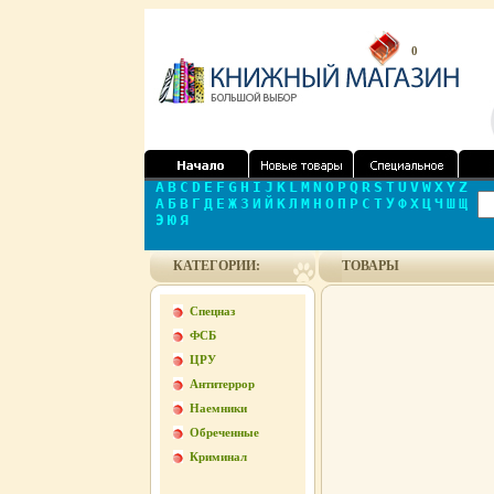
0
A
B
C
D
E
F
G
H
I
J
K
L
M
N
O
P
Q
R
S
T
U
V
W
X
Y
Z
А
Б
В
Г
Д
Е
Ж
З
И
Й
К
Л
М
Н
О
П
Р
С
Т
У
Ф
Х
Ц
Ч
Ш
Щ
Э
Ю
Я
КАТЕГОРИИ:
ТОВАРЫ
Спецназ
ФСБ
ЦРУ
Антитеррор
Наемники
Обреченные
Криминал