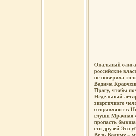
Опальный олига
российские влас
не поверила толь
Вадима Кравчен
Прагу, чтобы по
Недельный летар
энергичного чел
отправляют в Ни
глуши Мрачная с
пропасть бывша
его друзей Это 
Ведь Вадиму – м