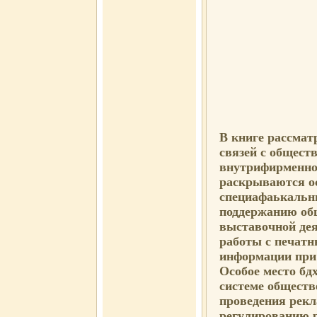
В книге рассмат
связей с общест
внутрифирменно
раскрываются ос
специафаькальн
поддержанию общ
выставочной де
работы с печат
информации при
Особое место бд
системе обществ
проведения рек
регулированию 