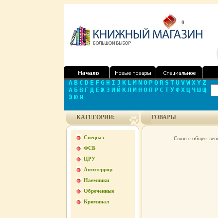
0
A
B
C
D
E
F
G
H
I
J
K
L
M
N
O
P
Q
R
S
T
U
V
W
X
Y
Z
А
Б
В
Г
Д
Е
Ж
З
И
Й
К
Л
М
Н
О
П
Р
С
Т
У
Ф
Х
Ц
Ч
Ш
Щ
Э
Ю
Я
КАТЕГОРИИ:
ТОВАРЫ
Спецназ
Связи с обществен
ФСБ
ЦРУ
Антитеррор
Наемники
Обреченные
Криминал