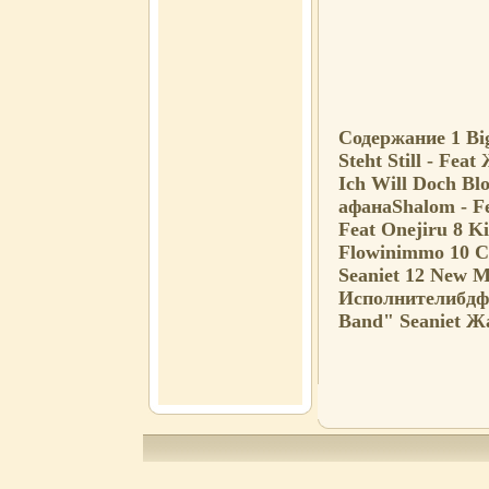
Содержание 1 Big
Steht Still - Fe
Ich Will Doch Bl
афанаShalom - F
Feat Onejiru 8 Ki
Flowinimmo 10 Co
Seaniet 12 New 
Исполнителибдфь
Band" Seaniet Ж