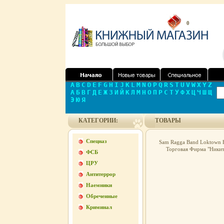
0
A
B
C
D
E
F
G
H
I
J
K
L
M
N
O
P
Q
R
S
T
U
V
W
X
Y
Z
А
Б
В
Г
Д
Е
Ж
З
И
Й
К
Л
М
Н
О
П
Р
С
Т
У
Ф
Х
Ц
Ч
Ш
Щ
Э
Ю
Я
КАТЕГОРИИ:
ТОВАРЫ
Спецназ
Sam Ragga Band Loktown H
Торговая Фирма "Никит
ФСБ
ЦРУ
Антитеррор
Наемники
Обреченные
Криминал