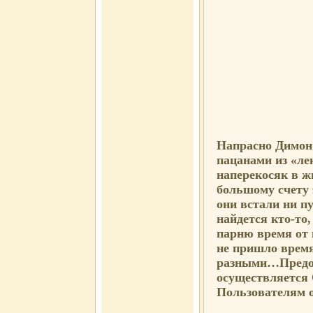
Напрасно Димон
пацанами из «лек
наперекосяк в ж
большому счету 
они встали ни п
найдется кто-то
парню время от 
не пришло врем
разными…Предос
осуществляется
Пользователям 