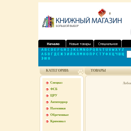
0
A
B
C
D
E
F
G
H
I
J
K
L
M
N
O
P
Q
R
S
T
U
V
W
X
Y
Z
А
Б
В
Г
Д
Е
Ж
З
И
Й
К
Л
М
Н
О
П
Р
С
Т
У
Ф
Х
Ц
Ч
Ш
Щ
Э
Ю
Я
КАТЕГОРИИ:
ТОВАРЫ
Спецназ
Лобов
ФСБ
ЦРУ
Антитеррор
Наемники
Обреченные
Криминал