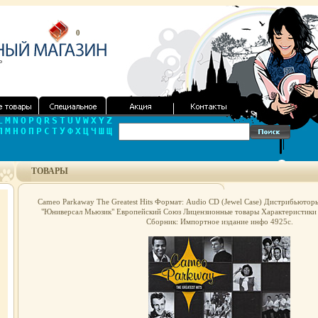
0
L
M
N
O
P
Q
R
S
T
U
V
W
X
Y
Z
Л
М
Н
О
П
Р
С
Т
У
Ф
Х
Ц
Ч
Ш
Щ
ТОВАРЫ
Cameo Parkaway The Greatest Hits Формат: Audio CD (Jewel Case) Дистрибьюто
"Юниверсал Мьюзик" Европейский Союз Лицензионные товары Характеристики 
Сборник: Импортное издание инфо 4925c.