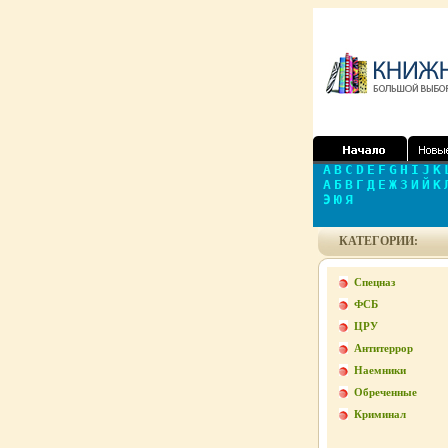
A
B
C
D
E
F
G
H
I
J
K
А
Б
В
Г
Д
Е
Ж
З
И
Й
К
Э
Ю
Я
КАТЕГОРИИ:
Спецназ
ФСБ
ЦРУ
Антитеррор
Наемники
Обреченные
Криминал