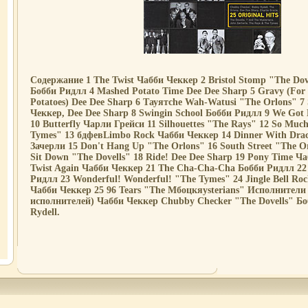
Содержание 1 The Twist Чабби Чеккер 2 Bristol Stomp "The Dov
Бобби Ридлл 4 Mashed Potato Time Dee Dee Sharp 5 Gravy (Fo
Potatoes) Dee Dee Sharp 6 Tауятсhe Wah-Watusi "The Orlons" 7 
Чеккер, Dee Dee Sharp 8 Swingin School Бобби Ридлл 9 We Got
10 Butterfly Чарли Грейси 11 Silhouettes "The Rays" 12 So Muc
Tymes" 13 бдфевLimbo Rock Чабби Чеккер 14 Dinner With Drac
Зачерли 15 Don't Hang Up "The Orlons" 16 South Street "The Or
Sit Down "The Dovells" 18 Ride! Dee Dee Sharp 19 Pony Time Ча
Twist Again Чабби Чеккер 21 The Cha-Cha-Cha Бобби Ридлл 22
Ридлл 23 Wonderful! Wonderful! "The Tymes" 24 Jingle Bell Ro
Чабби Чеккер 25 96 Tears "The Mбоцкяysterians" Исполнители 
исполнителей) Чабби Чеккер Chubby Checker "The Dovells" Б
Rydell.