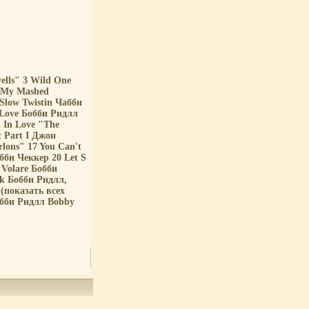
ells" 3 Wild One
r My Mashed
Slow Twistin Чабби
 Love Бобби Ридлл
h In Love "The
 Part I Джон
lons" 17 You Can't
бби Чеккер 20 Let S
 Volare Бобби
ck Бобби Ридлл,
(показать всех
обби Ридлл Bobby