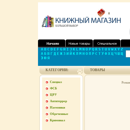
0
A
B
C
D
E
F
G
H
I
J
K
L
M
N
O
P
Q
R
S
T
U
V
W
X
Y
Z
А
Б
В
Г
Д
Е
Ж
З
И
Й
К
Л
М
Н
О
П
Р
С
Т
У
Ф
Х
Ц
Ч
Ш
Щ
Э
Ю
Я
КАТЕГОРИИ:
ТОВАРЫ
Спецназ
Роман
ФСБ
ЦРУ
Антитеррор
Наемники
Обреченные
Криминал