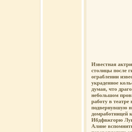
Известная актри
столицы после г
ограблении изве
украденное коль
думая, что драг
небольшом пров
работу в театре
подвернувшую но
домработницей к
Ибдфвжгорю Луг
Алине вспомнить