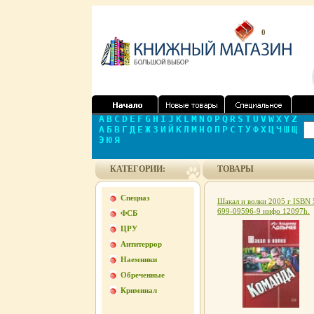
0
A
B
C
D
E
F
G
H
I
J
K
L
M
N
O
P
Q
R
S
T
U
V
W
X
Y
Z
А
Б
В
Г
Д
Е
Ж
З
И
Й
К
Л
М
Н
О
П
Р
С
Т
У
Ф
Х
Ц
Ч
Ш
Щ
Э
Ю
Я
КАТЕГОРИИ:
ТОВАРЫ
Спецназ
Шакал и волки 2005 г ISBN 
699-09596-9 инфо 12097h.
ФСБ
ЦРУ
Антитеррор
Наемники
Обреченные
Криминал