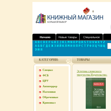
0
A
B
C
D
E
F
G
H
I
J
K
L
M
N
O
P
Q
R
S
T
U
V
W
X
Y
Z
А
Б
В
Г
Д
Е
Ж
З
И
Й
К
Л
М
Н
О
П
Р
С
Т
У
Ф
Х
Ц
Ч
Ш
Щ
Э
Ю
Я
КАТЕГОРИИ:
ТОВАРЫ
Спецназ
Эстетика словесного
творчества Издательство:
ФСБ
Директмедиа Паблишинг, 2
ЦРУ
г ISBN 978-5-94865-995-4
инфо 1777d.
Антитеррор
Наемники
Обреченные
Криминал