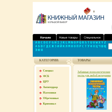
0
A
B
C
D
E
F
G
H
I
J
K
L
M
N
O
P
Q
R
S
T
U
V
W
X
Y
Z
А
Б
В
Г
Д
Е
Ж
З
И
Й
К
Л
М
Н
О
П
Р
С
Т
У
Ф
Х
Ц
Ч
Ш
Щ
Э
Ю
Я
КАТЕГОРИИ:
ТОВАРЫ
Спецназ
Забавные психологические
тесты для любой вечеринки
ФСБ
Серия: Веселимся от души
ЦРУ
инфо 2632i.
Антитеррор
Наемники
Обреченные
Криминал