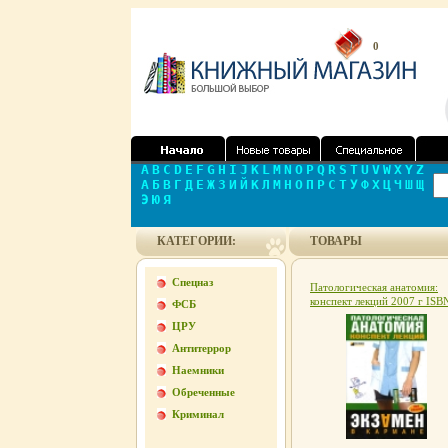
0
A
B
C
D
E
F
G
H
I
J
K
L
M
N
O
P
Q
R
S
T
U
V
W
X
Y
Z
А
Б
В
Г
Д
Е
Ж
З
И
Й
К
Л
М
Н
О
П
Р
С
Т
У
Ф
Х
Ц
Ч
Ш
Щ
Э
Ю
Я
КАТЕГОРИИ:
ТОВАРЫ
Спецназ
Патологическая анатомия:
конспект лекций 2007 г ISB
ФСБ
978-5-699-23367-0 инфо
ЦРУ
12633h.
Антитеррор
Наемники
Обреченные
Криминал