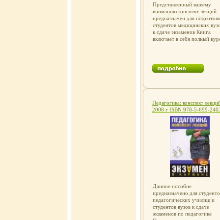
Представленный вашему
вниманию конспект лекций
предназначен для подготов
студентов медицинских вуз
к сдаче экзаменов Книга
включает в себя полный кур
лекций по патологической
анатомии, написана
доступнымафббц языком и
будет незаменимым
помощником для тех, кто
желает быстро подготовить
к экзамену и успешно его
сдатьПредоставление
Произведения Пользователя
Педагогика: конспект лекци
осуществляется ООО "ЛитРе
2008 г ISBN 978-5-699-240
Предоставление Произведе
6 инфо 12641h.
Пользователям осуществляе
ООО "ЛитРес".
Данное пособие
предназначено для студенто
педагогических училищ и
студентов вузов к сдаче
экзаменов по педагогике