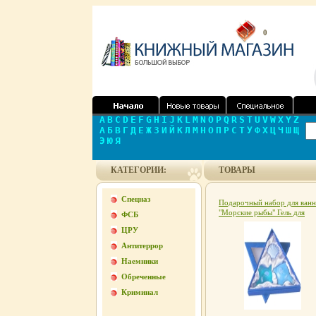
0
A
B
C
D
E
F
G
H
I
J
K
L
M
N
O
P
Q
R
S
T
U
V
W
X
Y
Z
А
Б
В
Г
Д
Е
Ж
З
И
Й
К
Л
М
Н
О
П
Р
С
Т
У
Ф
Х
Ц
Ч
Ш
Щ
Э
Ю
Я
КАТЕГОРИИ:
ТОВАРЫ
Спецназ
Подарочный набор для ванн
"Морские рыбы" Гель для
ФСБ
душа, лосьон для тела,
ЦРУ
шипучая соль для ванн х 6 с
Товар сертифицирован инф
Антитеррор
12576h.
Наемники
Обреченные
Криминал