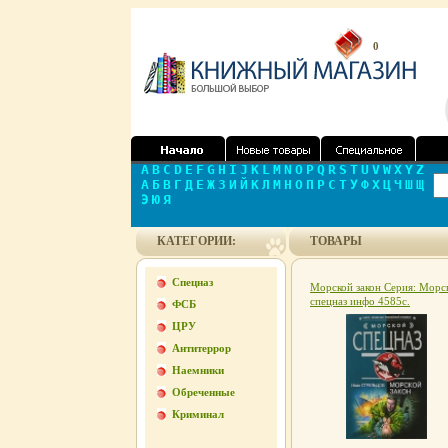
0
A
B
C
D
E
F
G
H
I
J
K
L
M
N
O
P
Q
R
S
T
U
V
W
X
Y
Z
А
Б
В
Г
Д
Е
Ж
З
И
Й
К
Л
М
Н
О
П
Р
С
Т
У
Ф
Х
Ц
Ч
Ш
Щ
Э
Ю
Я
КАТЕГОРИИ:
ТОВАРЫ
Спецназ
Морской закон Серия: Морс
спецназ инфо 4585c.
ФСБ
ЦРУ
Антитеррор
Наемники
Обреченные
Криминал